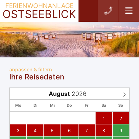
FERIENWOHNANLAGE
OSTSEEBLICK
anpassen & filtern
Ihre Reisedaten
August
Mo
Di
Mi
Do
Fr
Sa
So
1
2
3
4
5
6
7
8
9