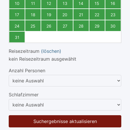
10
11
12
13
14
15
16
17
18
19
20
21
22
23
24
25
26
27
28
29
30
31
Reisezeitraum
(löschen)
kein Reisezeitraum ausgewählt
Anzahl Personen
Schlafzimmer
Suchergebnisse aktualisieren